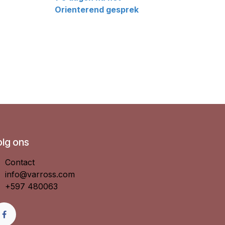
Orienterend gesprek
olg ons
Contact
info@varross.com
+597 480063