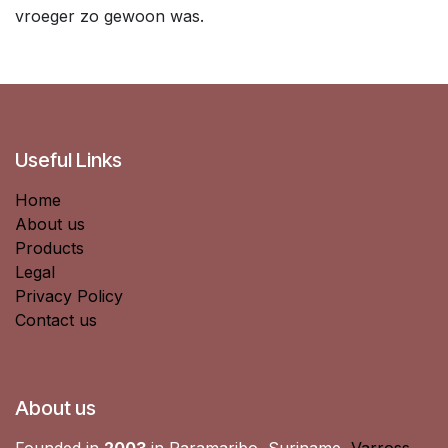
vroeger zo gewoon was.
Useful Links
Home
About us
Products
Legal
Privacy Policy
Contact us
About us