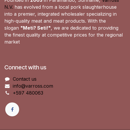
Founded in
2003
in Paramaribo, Suriname,
Varross
N.V.
has evolved from a local pork slaughterhouse
into a premier, integrated wholesaler specializing in
high-quality meat and meat products. With the
slogan
"Meti? Seti!"
, we are dedicated to providing
the finest quality at competitive prices for the regional
market
Connect with us
Contact us
info@varross.com
+597 480063